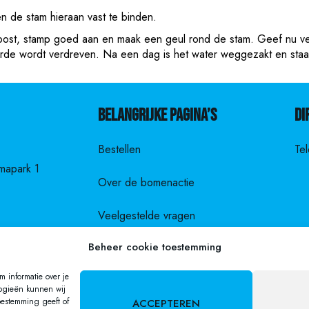
en de stam hieraan vast te binden.
ost, stamp goed aan en maak een geul rond de stam. Geef nu veel
aarde wordt verdreven. Na een dag is het water weggezakt en staat 
Belangrijke pagina’s
Di
Bestellen
Te
mapark 1
Over de bomenactie
Veelgestelde vragen
Beheer cookie toestemming
Privacyverklaring
 informatie over je
logieën kunnen wij
oestemming geeft of
ACCEPTEREN