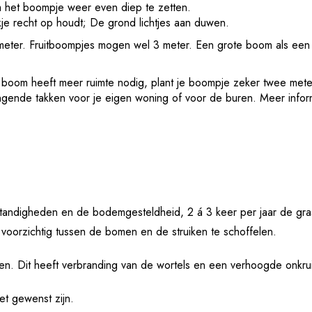
m het boompje weer even diep te zetten.
ikje recht op houdt; De grond lichtjes aan duwen.
 meter. Fruitboompjes mogen wel 3 meter. Een grote boom als een 
n boom heeft meer ruimte nodig, plant je boompje zeker twee mete
ngende takken voor je eigen woning of voor de buren. Meer inform
mstandigheden en de bodemgesteldheid, 2 á 3 keer per jaar de gr
voorzichtig tussen de bomen en de struiken te schoffelen.
n. Dit heeft verbranding van de wortels en een verhoogde onkrui
et gewenst zijn.