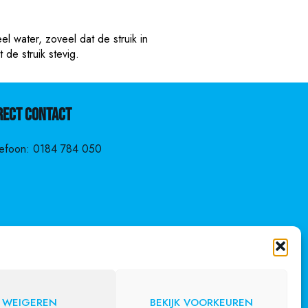
 water, zoveel dat de struik in
de struik stevig.
rect contact
lefoon:
0184 784 050
WEIGEREN
BEKIJK VOORKEUREN