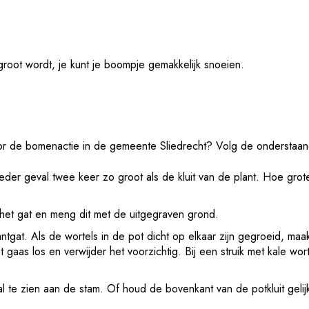
 groot wordt, je kunt je boompje gemakkelijk snoeien.
oor de bomenactie in de gemeente Sliedrecht? Volg de onderstaande
eder geval twee keer zo groot als de kluit van de plant. Hoe grote
n het gat en meng dit met de uitgegraven grond.
ntgat. Als de wortels in de pot dicht op elkaar zijn gegroeid, maak
et gaas los en verwijder het voorzichtig. Bij een struik met kale wor
tal te zien aan de stam. Of houd de bovenkant van de potkluit geli