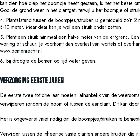
kan zien hoe diep het boompje heeft gestaan, is het het beste o
Gooi de grond weer in het plantgat, terwijl u het boompje of stru
Plantafstand tussen de boompjes/struiken is gemiddeld zo’n 2
5-10 meter. Maar daar kan je wel een struik onder zetten.
Plant een struik minimaal een halve meter van de erfgrens. Ee
woning of schuur. Je voorkomt dan overlast van wortels of overha
www.bomenrecht.nl
Bij droogte de bomen op tijd water geven.
Verzorging eerste jaren
De eerste twee tot drie jaar moeten, afhankelijk van de weerso
verwijderen rondom de boom of tussen de aanplant. Dit kan door 
Het is ongewenst /niet nodig om de boompjes/struiken te bemeste
Verwijder tussen de inheemse vaste planten andere kruiden die ni